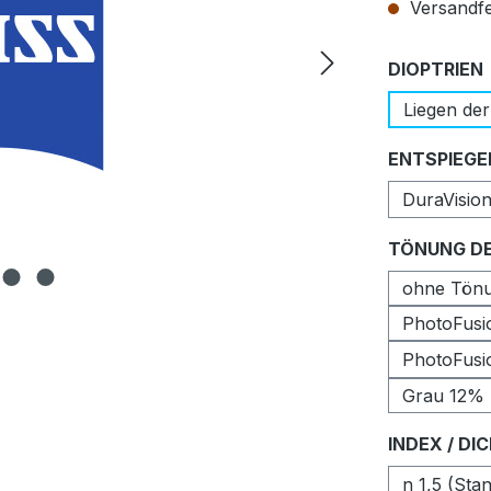
Versandfer
DIOPTRIEN
Liegen der
ENTSPIEGE
DuraVisio
TÖNUNG DE
ohne Tön
PhotoFusio
PhotoFusi
Grau 12%
INDEX / DI
n 1,5 (Sta