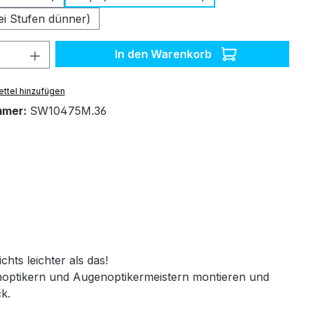
ei Stufen dünner)
 Anzahl: Gib den gewünschten Wert ein 
In den Warenkorb
ttel hinzufügen
mmer:
SW10475M.36
chts leichter als das!
genoptikern und Augenoptikermeistern montieren und
ck.