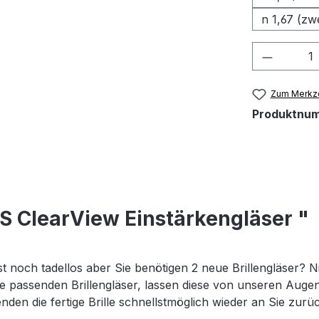
n 1,67 (zw
Produkt
Zum Merkze
Produktnu
S ClearView Einstärkengläser "
st noch tadellos aber Sie benötigen 2 neue Brillengläser? Ni
 die passenden Brillengläser, lassen diese von unseren Au
nden die fertige Brille schnellstmöglich wieder an Sie zurü