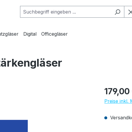
tzgläser
Digital
Officegläser
tärkengläser
Regulärer Pr
179,00
Preise inkl.
Versandko