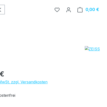
0,00 €
Ware
eis:
 €
 MwSt. zzgl. Versandkosten
stenfrei