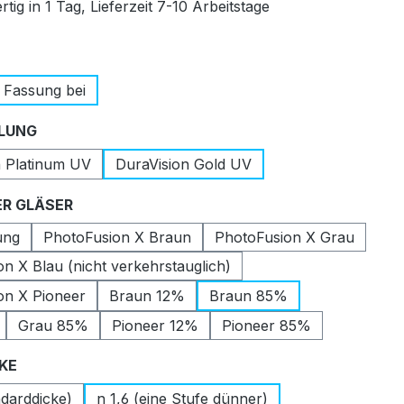
tig in 1 Tag, Lieferzeit 7-10 Arbeitstage
auswählen
 Fassung bei
auswählen
LUNG
n Platinum UV
DuraVision Gold UV
auswählen
R GLÄSER
ung
PhotoFusion X Braun
PhotoFusion X Grau
n X Blau (nicht verkehrstauglich)
on X Pioneer
Braun 12%
Braun 85%
Grau 85%
Pioneer 12%
Pioneer 85%
auswählen
CKE
ndarddicke)
n 1,6 (eine Stufe dünner)