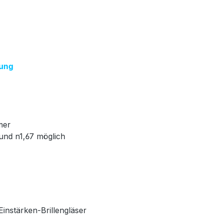
.
tung
mer
 und n1,67 möglich
instärken-Brillengläser