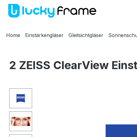
m Hauptinhalt springen
Zur Suche springen
Zur Hauptnavigation springen
Home
Einstärkengläser
Gleitsichtgläser
Sonnenschu
2 ZEISS ClearView Eins
Bildergalerie überspringen