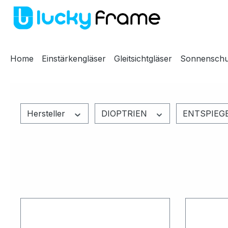
m Hauptinhalt springen
Zur Suche springen
Zur Hauptnavigation springen
Home
Einstärkengläser
Gleitsichtgläser
Sonnenschu
Hersteller
DIOPTRIEN
ENTSPIE