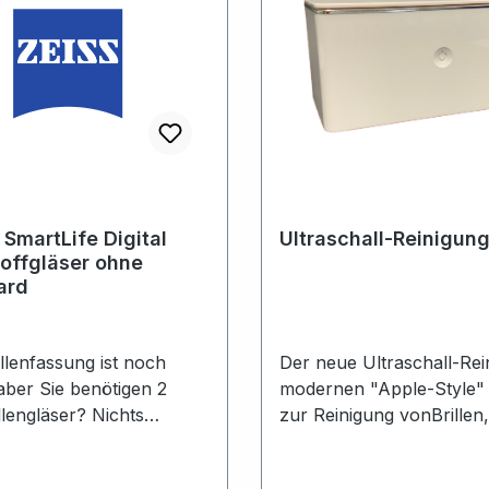
 SmartLife Digital
Ultraschall-Reinigun
offgläser ohne
ard
llenfassung ist noch
Der neue Ultraschall-Rei
 aber Sie benötigen 2
modernen "Apple-Style" i
llengläser? Nichts
zur Reinigung vonBrillen,
 als das!Sie senden uns
Schmuck, Metallteilen un
lenfassung, wir bestellen
mehr. Neu und originalverpackt