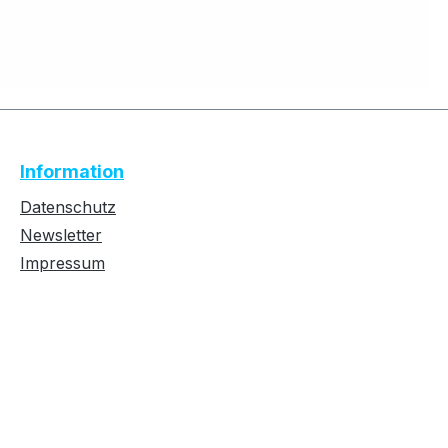
Text vergrößern
Hochkontrastmodus
Information
Farben invertieren
Monochrom
Datenschutz
Newsletter
Impressum
Niedrige Sättigung
Hohe Sättigung
Links unterstreichen
Gut lesbare Schrift
Überschriften
Animationen stoppen
hervorheben