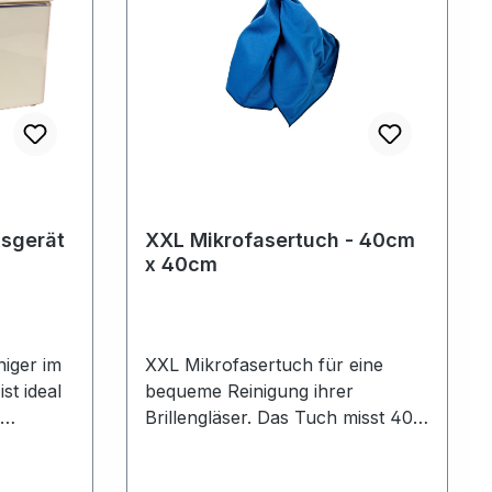
gsgerät
XXL Mikrofasertuch - 40cm
x 40cm
niger im
XXL Mikrofasertuch für eine
st ideal
bequeme Reinigung ihrer
Brillengläser. Das Tuch misst 40 x
d vielem
40 cm und hat abgenähte Ecke
woduch ein unschönes