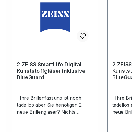
2 ZEISS SmartLife Digital
2 ZEISS
Kunststoffgläser inklusive
Kunstst
BlueGuard
BlueGu
Ihre Brillenfassung ist noch
Ihre Bri
tadellos aber Sie benötigen 2
tadellos
neue Brillengläser? Nichts
neue Bri
leichter als das!Sie senden uns
leichter
Ihre Brillenfassung, wir bestellen
Ihre Bril