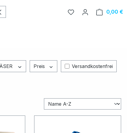
0,00 €
Ware
Filter hinzufügen: Versandk
LÄSER
Preis
Versandkostenfrei