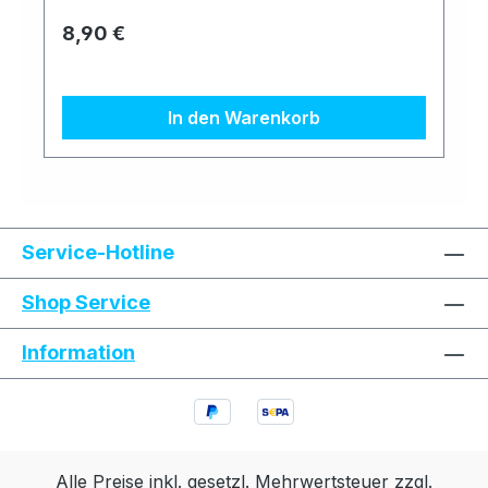
Regulärer Preis:
8,90 €
In den Warenkorb
Text vergrößern
Hochkontrastmodus
Service-Hotline
Farben invertieren
Monochrom
Shop Service
Information
Niedrige Sättigung
Hohe Sättigung
Links unterstreichen
Gut lesbare Schrift
Animationen stoppen
Überschriften hervorheben
Alle Preise inkl. gesetzl. Mehrwertsteuer zzgl.