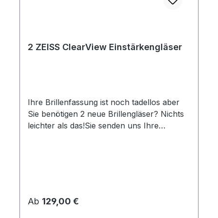
2 ZEISS ClearView Einstärkengläser
Ihre Brillenfassung ist noch tadellos aber
Sie benötigen 2 neue Brillengläser? Nichts
leichter als das!Sie senden uns Ihre
Brillenfassung, wir bestellen die passenden
Brillengläser, lassen diese von unseren
Augenoptikern und Augenoptikermeistern
montieren und senden die fertige Brille
schnellstmöglich wieder an Sie zurück. 2
ZEISS Einstärkengläser ClearView aus
Regulärer Preis:
Ab
129,00 €
Kunststoff inkl. DuraVision Platinum UV