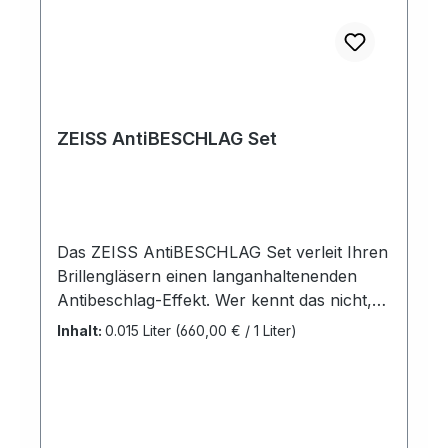
ZEISS AntiBESCHLAG Set
Das ZEISS AntiBESCHLAG Set verleit Ihren
Brillengläsern einen langanhaltenenden
Antibeschlag-Effekt. Wer kennt das nicht,
beschlagene Brillengläser, beschlagene
Inhalt:
0.015 Liter
(660,00 € / 1 Liter)
Helmvisiere .... all das gehört ab jetzt der
Vergangenheit an.Mit dem AntiBESCHLAG -
Set von ZEISS verhindert Sie das
beschlagen nicht nur von ZEISS
Brillengläsern. Das Set besteht aus einem