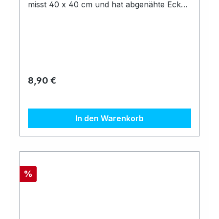
misst 40 x 40 cm und hat abgenähte Ecke
woduch ein unschönes "Ausfranzen" der
Ränder vermieden wird.Farbe:
DunkelblauVertrieb:Opticland GmbH,
Fürther Str. 212, 90429 NürnbergEMail:
info@opticland.de HP: opticland.de
Regulärer Preis:
8,90 €
In den Warenkorb
Rabatt
%