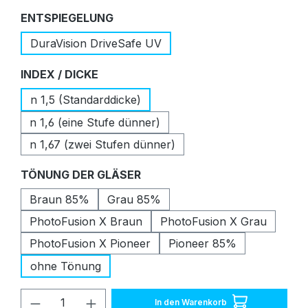
auswählen
ENTSPIEGELUNG
DuraVision DriveSafe UV
auswählen
INDEX / DICKE
n 1,5 (Standarddicke)
n 1,6 (eine Stufe dünner)
n 1,67 (zwei Stufen dünner)
auswählen
TÖNUNG DER GLÄSER
Braun 85%
Grau 85%
PhotoFusion X Braun
PhotoFusion X Grau
PhotoFusion X Pioneer
Pioneer 85%
ohne Tönung
Produkt Anzahl: Gib den gewünschten W
In den Warenkorb