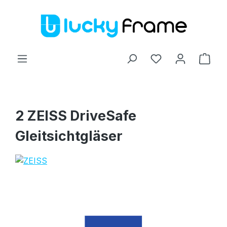
Zum Hauptinhalt springen
Ware
2 ZEISS DriveSafe
Gleitsichtgläser
Bildergalerie überspringen