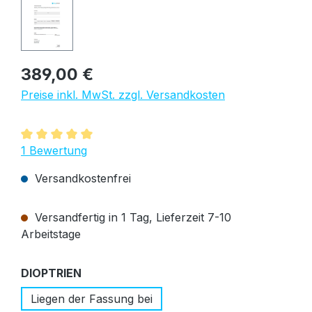
Regulärer Preis:
389,00 €
Preise inkl. MwSt. zzgl. Versandkosten
Durchschnittliche Bewertung von 5 von 5 Sternen
1 Bewertung
Versandkostenfrei
Versandfertig in 1 Tag, Lieferzeit 7-10
Arbeitstage
auswählen
DIOPTRIEN
Liegen der Fassung bei