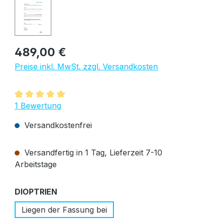
Regulärer Preis:
489,00 €
Preise inkl. MwSt. zzgl. Versandkosten
Durchschnittliche Bewertung von 5 von 5 Sternen
1 Bewertung
Versandkostenfrei
Versandfertig in 1 Tag, Lieferzeit 7-10
Arbeitstage
auswählen
DIOPTRIEN
Liegen der Fassung bei