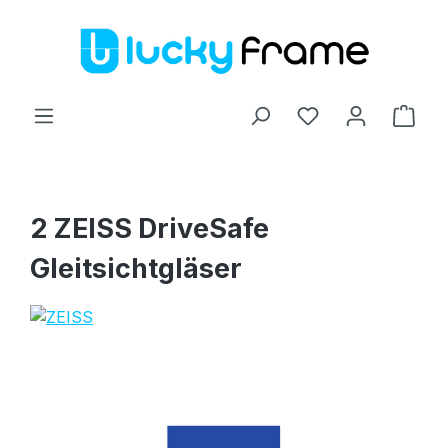
Zum Hauptinhalt springen
Ware
2 ZEISS DriveSafe
Gleitsichtgläser
Bildergalerie überspringen