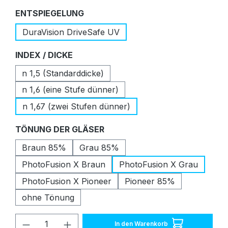
auswählen
ENTSPIEGELUNG
DuraVision DriveSafe UV
auswählen
INDEX / DICKE
n 1,5 (Standarddicke)
n 1,6 (eine Stufe dünner)
n 1,67 (zwei Stufen dünner)
auswählen
TÖNUNG DER GLÄSER
Braun 85%
Grau 85%
PhotoFusion X Braun
PhotoFusion X Grau
PhotoFusion X Pioneer
Pioneer 85%
ohne Tönung
Produkt Anzahl: Gib den gewünschten W
In den Warenkorb