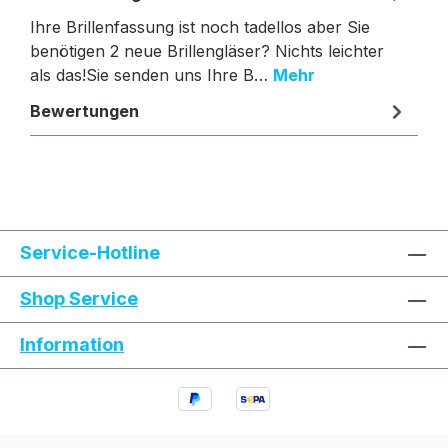
Ihre Brillenfassung ist noch tadellos aber Sie
benötigen 2 neue Brillengläser? Nichts leichter
als das!Sie senden uns Ihre B…
Mehr
Bewertungen
Text vergrößern
Hochkontrastmodus
Service-Hotline
Farben invertieren
Monochrom
Shop Service
Information
Niedrige Sättigung
Hohe Sättigung
Links unterstreichen
Gut lesbare Schrift