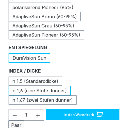
polarisierend Pioneer (85%)
AdaptiveSun Braun (60-95%)
AdaptiveSun Grau (60-95%)
AdaptiveSun Pioneer (60-95%)
auswählen
ENTSPIEGELUNG
DuraVision Sun
auswählen
INDEX / DICKE
n 1,5 (Standarddicke)
n 1,6 (eine Stufe dünner)
n 1,67 (zwei Stufen dünner)
Produkt Anzahl: Gib den gewünschten W
In den Warenkorb
Paar