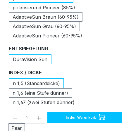
polarisierend Pioneer (85%)
AdaptiveSun Braun (60-95%)
AdaptiveSun Grau (60-95%)
AdaptiveSun Pioneer (60-95%)
auswählen
ENTSPIEGELUNG
DuraVision Sun
auswählen
INDEX / DICKE
n 1,5 (Standarddicke)
n 1,6 (eine Stufe dünner)
n 1,67 (zwei Stufen dünner)
Produkt Anzahl: Gib den gewünschten W
In den Warenkorb
Paar