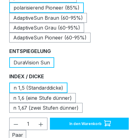
polarisierend Pioneer (85%)
AdaptiveSun Braun (60-95%)
AdaptiveSun Grau (60-95%)
AdaptiveSun Pioneer (60-95%)
auswählen
ENTSPIEGELUNG
DuraVision Sun
auswählen
INDEX / DICKE
n 1,5 (Standarddicke)
n 1,6 (eine Stufe dünner)
n 1,67 (zwei Stufen dünner)
Produkt Anzahl: Gib den gewünschten W
In den Warenkorb
Paar