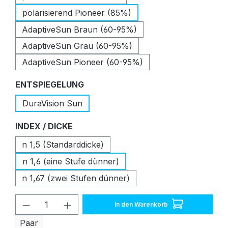
polarisierend Pioneer (85%)
AdaptiveSun Braun (60-95%)
AdaptiveSun Grau (60-95%)
AdaptiveSun Pioneer (60-95%)
auswählen
ENTSPIEGELUNG
DuraVision Sun
auswählen
INDEX / DICKE
n 1,5 (Standarddicke)
n 1,6 (eine Stufe dünner)
n 1,67 (zwei Stufen dünner)
Produkt Anzahl: Gib den gewünschten W
In den Warenkorb
Paar