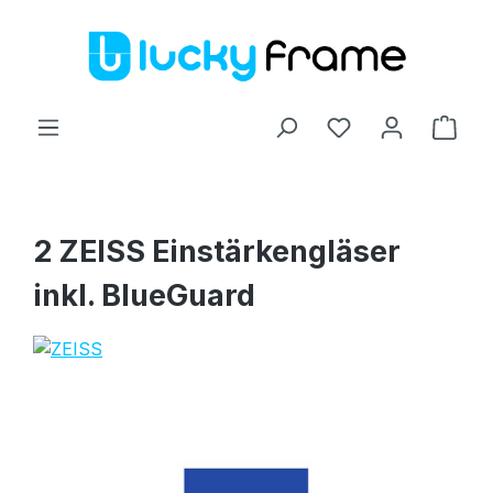
Zum Hauptinhalt springen
Ware
2 ZEISS Einstärkengläser
inkl. BlueGuard
Bildergalerie überspringen