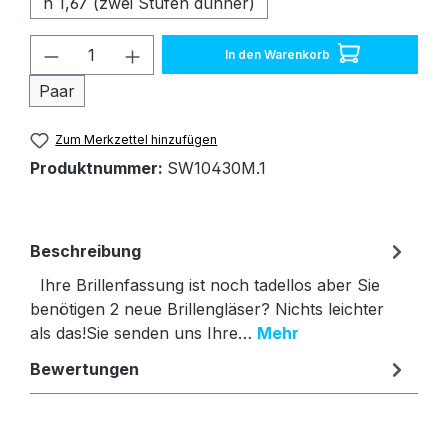
n 1,67 (zwei Stufen dünner)
Produkt Anzahl: Gib den gewünschten W
In den Warenkorb
Paar
Zum Merkzettel hinzufügen
Produktnummer:
SW10430M.1
Beschreibung
Ihre Brillenfassung ist noch tadellos aber Sie
benötigen 2 neue Brillengläser? Nichts leichter
als das!Sie senden uns Ihre…
Mehr
Bewertungen