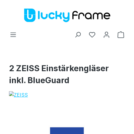
Zum Hauptinhalt springen
Ware
2 ZEISS Einstärkengläser
inkl. BlueGuard
Bildergalerie überspringen