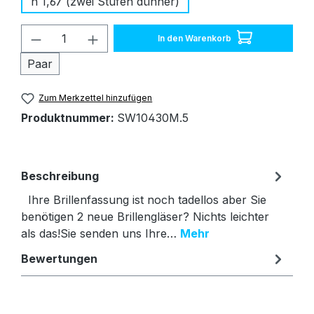
n 1,67 (zwei Stufen dünner)
Produkt Anzahl: Gib den gewünschten W
In den Warenkorb
Paar
Zum Merkzettel hinzufügen
Produktnummer:
SW10430M.5
Beschreibung
Ihre Brillenfassung ist noch tadellos aber Sie
benötigen 2 neue Brillengläser? Nichts leichter
als das!Sie senden uns Ihre…
Mehr
Bewertungen