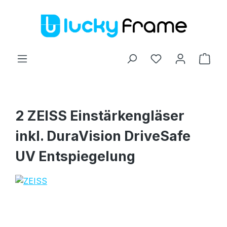
Zum Hauptinhalt springen
Ware
2 ZEISS Einstärkengläser
inkl. DuraVision DriveSafe
UV Entspiegelung
Bildergalerie überspringen