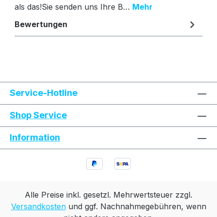
als das!Sie senden uns Ihre B…
Mehr
Bewertungen
Text vergrößern
Hochkontrastmodus
Service-Hotline
Farben invertieren
Monochrom
Shop Service
Information
Niedrige Sättigung
Hohe Sättigung
Links unterstreichen
Gut lesbare Schrift
Animationen stoppen
Überschriften hervorheben
Alle Preise inkl. gesetzl. Mehrwertsteuer zzgl.
Versandkosten
und ggf. Nachnahmegebühren, wenn