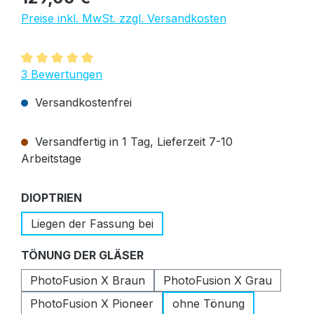
Preise inkl. MwSt. zzgl. Versandkosten
Durchschnittliche Bewertung von 5 von 5 Sternen
3 Bewertungen
Versandkostenfrei
Versandfertig in 1 Tag, Lieferzeit 7-10
Arbeitstage
auswählen
DIOPTRIEN
Liegen der Fassung bei
auswählen
TÖNUNG DER GLÄSER
PhotoFusion X Braun
PhotoFusion X Grau
PhotoFusion X Pioneer
ohne Tönung