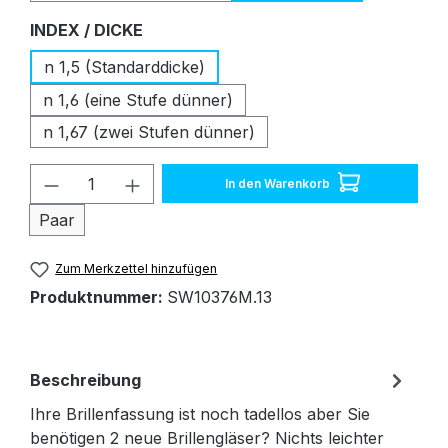
auswählen
INDEX / DICKE
n 1,5 (Standarddicke)
n 1,6 (eine Stufe dünner)
n 1,67 (zwei Stufen dünner)
Produkt Anzahl: Gib den gewünschten W
In den Warenkorb
Paar
Zum Merkzettel hinzufügen
Produktnummer:
SW10376M.13
Beschreibung
Ihre Brillenfassung ist noch tadellos aber Sie
benötigen 2 neue Brillengläser? Nichts leichter