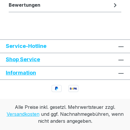
Bewertungen
Text vergrößern
Hochkontrastmodus
Service-Hotline
Farben invertieren
Monochrom
Shop Service
Information
Niedrige Sättigung
Hohe Sättigung
Links unterstreichen
Gut lesbare Schrift
Animationen stoppen
Überschriften hervorheben
Alle Preise inkl. gesetzl. Mehrwertsteuer zzgl.
Versandkosten
und ggf. Nachnahmegebühren, wenn
nicht anders angegeben.
Großer Cursor
Leseführung