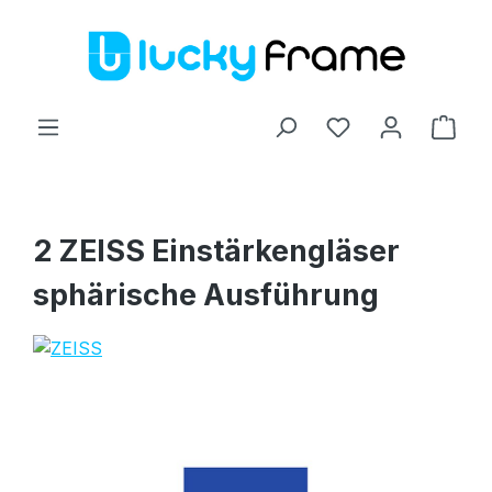
Zum Hauptinhalt springen
Ware
2 ZEISS Einstärkengläser
sphärische Ausführung
Bildergalerie überspringen