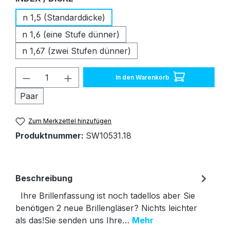
n 1,5 (Standarddicke)
n 1,6 (eine Stufe dünner)
n 1,67 (zwei Stufen dünner)
Produkt Anzahl: Gib den gewünschten W
In den Warenkorb
Paar
Zum Merkzettel hinzufügen
Produktnummer:
SW10531.18
Beschreibung
Ihre Brillenfassung ist noch tadellos aber Sie
benötigen 2 neue Brillengläser? Nichts leichter
als das!Sie senden uns Ihre…
Mehr