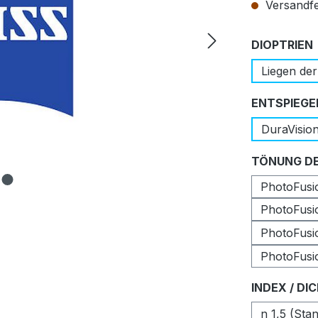
Versandfer
DIOPTRIEN
Liegen der
ENTSPIEGE
DuraVisio
TÖNUNG DE
PhotoFusio
PhotoFusi
PhotoFusi
PhotoFusi
INDEX / DI
n 1,5 (Sta