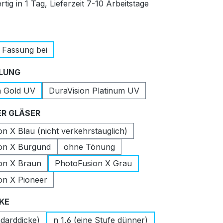
tig in 1 Tag, Lieferzeit 7-10 Arbeitstage
auswählen
 Fassung bei
auswählen
LUNG
n Gold UV
DuraVision Platinum UV
auswählen
R GLÄSER
n X Blau (nicht verkehrstauglich)
on X Burgund
ohne Tönung
on X Braun
PhotoFusion X Grau
on X Pioneer
auswählen
CKE
ndarddicke)
n 1,6 (eine Stufe dünner)