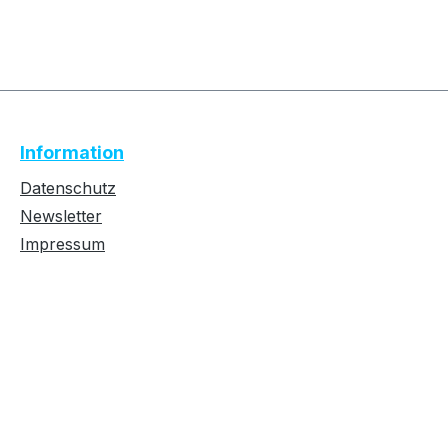
Text vergrößern
Hochkontrastmodus
Information
Farben invertieren
Monochrom
Datenschutz
Newsletter
Impressum
Niedrige Sättigung
Hohe Sättigung
Links unterstreichen
Gut lesbare Schrift
Überschriften
Animationen stoppen
hervorheben