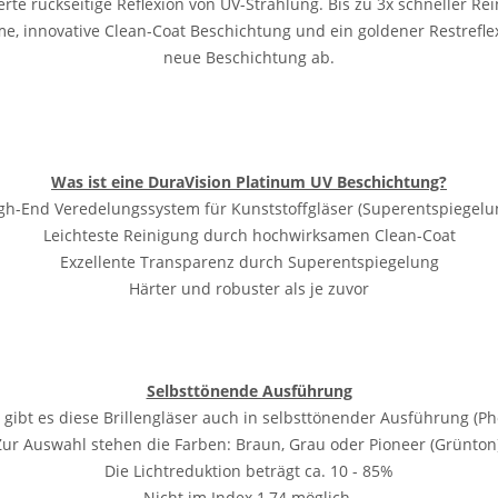
erte rückseitige Reflexion von UV-Strahlung.
Bis zu 3x schneller Re
e, innovative Clean-Coat Beschichtung und ein goldener Restrefle
neue Beschichtung ab.
Was ist eine DuraVision Platinum UV Beschichtung?
gh-End Veredelungssystem für Kunststoffgläser (Superentspiegelu
Leichteste Reinigung durch hochwirksamen Clean-Coat
Exzellente Transparenz durch Superentspiegelung
Härter und robuster als je zuvor
Selbsttönende Ausführung
gibt es diese Brillengläser auch in selbsttönender Ausführung (Ph
Zur Auswahl stehen die Farben: Braun, Grau oder Pioneer (Grünton)
Die Lichtreduktion beträgt ca. 10 - 85%
Nicht im Index 1,74 möglich.