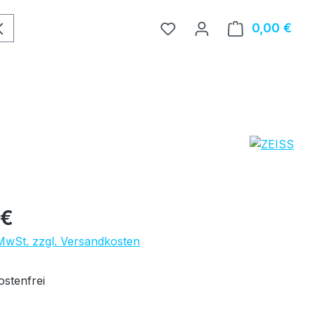
0,00 €
Ware
eis:
 €
 MwSt. zzgl. Versandkosten
stenfrei