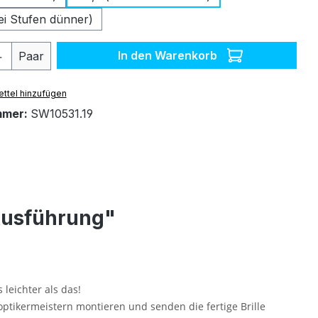
ei Stufen dünner)
 Anzahl: Gib den gewünschten Wert ein 
In den Warenkorb
Paar
ttel hinzufügen
mmer:
SW10531.19
Ausführung"
 leichter als das!
optikermeistern montieren und senden die fertige Brille