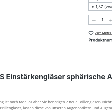
n 1,67 (zw
Produkt
Zum Merkze
Produktnu
S Einstärkengläser sphärische 
ng ist noch tadellos aber Sie benötigen 2 neue Brillengläser? Nichts
n Brillengläser, lassen diese von unseren Augenoptikern und Augen