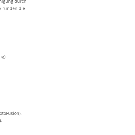
inigung durch
x runden die
ng)
otoFusion).
.