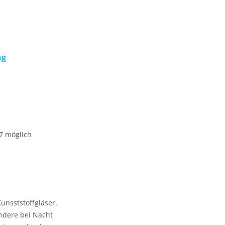
ng
67 möglich
unsststoffgläser.
ndere bei Nacht