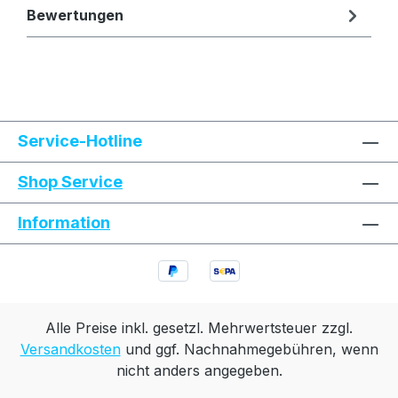
Bewertungen
Text vergrößern
Hochkontrastmodus
Service-Hotline
Farben invertieren
Monochrom
Shop Service
Information
Niedrige Sättigung
Hohe Sättigung
Links unterstreichen
Gut lesbare Schrift
Animationen stoppen
Überschriften hervorheben
Alle Preise inkl. gesetzl. Mehrwertsteuer zzgl.
Versandkosten
und ggf. Nachnahmegebühren, wenn
nicht anders angegeben.
Großer Cursor
Leseführung