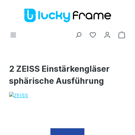
Zum Hauptinhalt springen
Ware
2 ZEISS Einstärkengläser
sphärische Ausführung
Bildergalerie überspringen