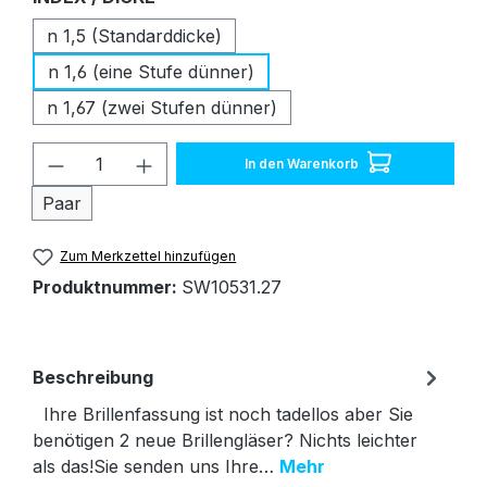
n 1,5 (Standarddicke)
n 1,6 (eine Stufe dünner)
n 1,67 (zwei Stufen dünner)
Produkt Anzahl: Gib den gewünschten W
In den Warenkorb
Paar
Zum Merkzettel hinzufügen
Produktnummer:
SW10531.27
Beschreibung
Ihre Brillenfassung ist noch tadellos aber Sie
benötigen 2 neue Brillengläser? Nichts leichter
als das!Sie senden uns Ihre…
Mehr