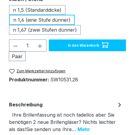
n 1,5 (Standarddicke)
n 1,6 (eine Stufe dünner)
n 1,67 (zwei Stufen dünner)
Produkt Anzahl: Gib den gewünschten W
In den Warenkorb
Paar
Zum Merkzettel hinzufügen
Produktnummer:
SW10531.28
Beschreibung
Ihre Brillenfassung ist noch tadellos aber Sie
benötigen 2 neue Brillengläser? Nichts leichter
als das!Sie senden uns Ihre…
Mehr