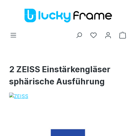
Zum Hauptinhalt springen
Ware
2 ZEISS Einstärkengläser
sphärische Ausführung
Bildergalerie überspringen