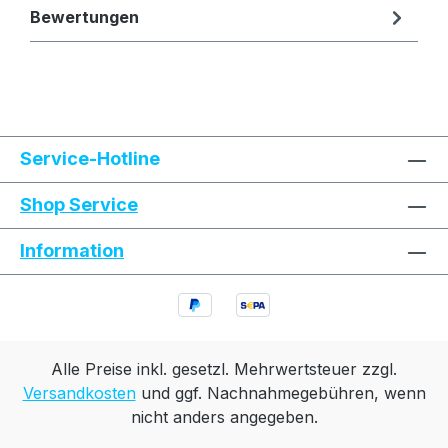
Bewertungen
Text vergrößern
Hochkontrastmodus
Service-Hotline
Farben invertieren
Monochrom
Shop Service
Information
Niedrige Sättigung
Hohe Sättigung
Links unterstreichen
Gut lesbare Schrift
Animationen stoppen
Überschriften hervorheben
Alle Preise inkl. gesetzl. Mehrwertsteuer zzgl.
Versandkosten
und ggf. Nachnahmegebühren, wenn
nicht anders angegeben.
Großer Cursor
Leseführung