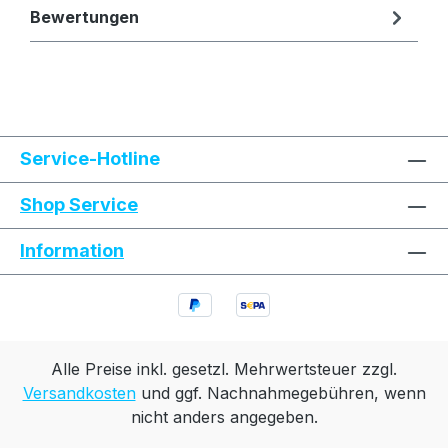
Bewertungen
Text vergrößern
Hochkontrastmodus
Service-Hotline
Farben invertieren
Monochrom
Shop Service
Information
Niedrige Sättigung
Hohe Sättigung
Links unterstreichen
Gut lesbare Schrift
Animationen stoppen
Überschriften hervorheben
Alle Preise inkl. gesetzl. Mehrwertsteuer zzgl.
Versandkosten
und ggf. Nachnahmegebühren, wenn
nicht anders angegeben.
Großer Cursor
Leseführung