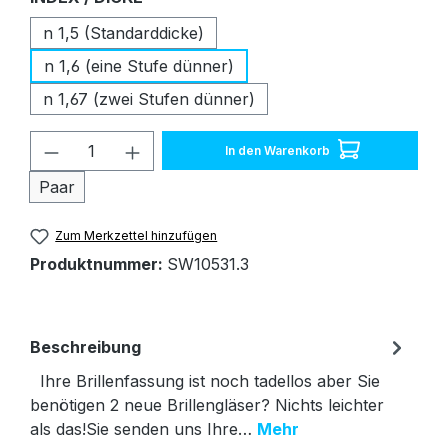
n 1,5 (Standarddicke)
n 1,6 (eine Stufe dünner)
n 1,67 (zwei Stufen dünner)
Produkt Anzahl: Gib den gewünschten W
In den Warenkorb
Paar
Zum Merkzettel hinzufügen
Produktnummer:
SW10531.3
Beschreibung
Ihre Brillenfassung ist noch tadellos aber Sie
benötigen 2 neue Brillengläser? Nichts leichter
als das!Sie senden uns Ihre…
Mehr