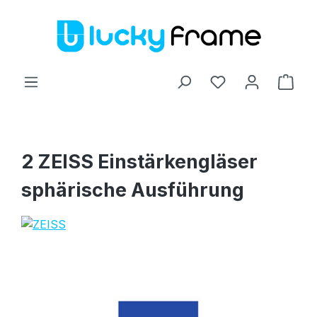
Zum Hauptinhalt springen
Ware
2 ZEISS Einstärkengläser
sphärische Ausführung
Bildergalerie überspringen