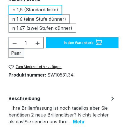
n 1,5 (Standarddicke)
n 1,6 (eine Stufe dünner)
n 1,67 (zwei Stufen dünner)
Produkt Anzahl: Gib den gewünschten W
In den Warenkorb
Paar
Zum Merkzettel hinzufügen
Produktnummer:
SW10531.34
Beschreibung
Ihre Brillenfassung ist noch tadellos aber Sie
benötigen 2 neue Brillengläser? Nichts leichter
als das!Sie senden uns Ihre…
Mehr