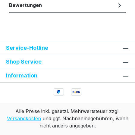
Bewertungen
Text vergrößern
Hochkontrastmodus
Service-Hotline
Farben invertieren
Monochrom
Shop Service
Information
Niedrige Sättigung
Hohe Sättigung
Links unterstreichen
Gut lesbare Schrift
Animationen stoppen
Überschriften hervorheben
Alle Preise inkl. gesetzl. Mehrwertsteuer zzgl.
Versandkosten
und ggf. Nachnahmegebühren, wenn
nicht anders angegeben.
Großer Cursor
Leseführung