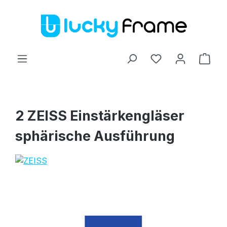
Zum Hauptinhalt springen
Ware
2 ZEISS Einstärkengläser
sphärische Ausführung
Bildergalerie überspringen