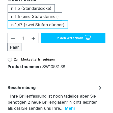
n 1,5 (Standarddicke)
n 1,6 (eine Stufe dünner)
n 1,67 (zwei Stufen dünner)
Produkt Anzahl: Gib den gewünschten W
In den Warenkorb
Paar
Zum Merkzettel hinzufügen
Produktnummer:
SW10531.38
Beschreibung
Ihre Brillenfassung ist noch tadellos aber Sie
benötigen 2 neue Brillengläser? Nichts leichter
als das!Sie senden uns Ihre…
Mehr