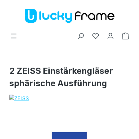
Zum Hauptinhalt springen
Ware
2 ZEISS Einstärkengläser
sphärische Ausführung
Bildergalerie überspringen