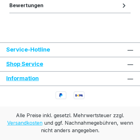
Bewertungen
Text vergrößern
Hochkontrastmodus
Service-Hotline
Farben invertieren
Monochrom
Shop Service
Information
Niedrige Sättigung
Hohe Sättigung
Links unterstreichen
Gut lesbare Schrift
Animationen stoppen
Überschriften hervorheben
Alle Preise inkl. gesetzl. Mehrwertsteuer zzgl.
Versandkosten
und ggf. Nachnahmegebühren, wenn
nicht anders angegeben.
Großer Cursor
Leseführung