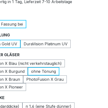
tig in 1 Tag, Lieferzeit 7-10 Arbeitstage
auswählen
 Fassung bei
auswählen
LUNG
n Gold UV
DuraVision Platinum UV
auswählen
R GLÄSER
n X Blau (nicht verkehrstauglich)
on X Burgund
ohne Tönung
on X Braun
PhotoFusion X Grau
on X Pioneer
auswählen
CKE
ndarddicke)
n 1,6 (eine Stufe dünner)