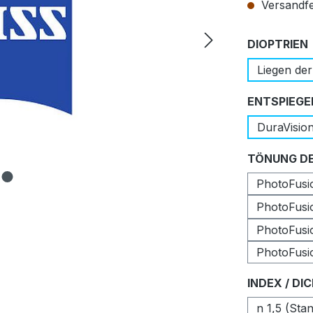
Versandfer
DIOPTRIEN
Liegen der
ENTSPIEGE
DuraVisio
TÖNUNG DE
PhotoFusio
PhotoFusi
PhotoFusi
PhotoFusi
INDEX / DI
n 1,5 (Sta