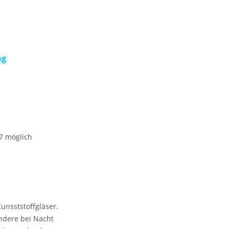
ng
67 möglich
unsststoffgläser.
ndere bei Nacht