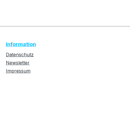
Text vergrößern
Hochkontrastmodus
Information
Farben invertieren
Monochrom
Datenschutz
Newsletter
Impressum
Niedrige Sättigung
Hohe Sättigung
Links unterstreichen
Gut lesbare Schrift
Überschriften
Animationen stoppen
hervorheben