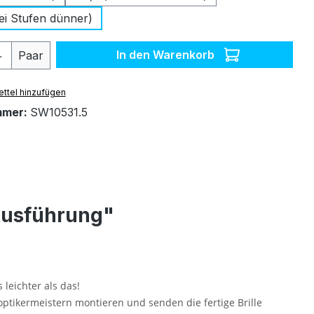
ei Stufen dünner)
 Anzahl: Gib den gewünschten Wert ein 
In den Warenkorb
Paar
ttel hinzufügen
mmer:
SW10531.5
Ausführung"
 leichter als das!
optikermeistern montieren und senden die fertige Brille