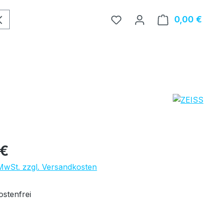
0,00 €
Ware
eis:
 €
 MwSt. zzgl. Versandkosten
stenfrei