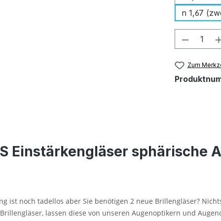
n 1,67 (zw
Produkt
Zum Merkze
Produktnu
S Einstärkengläser sphärische 
ng ist noch tadellos aber Sie benötigen 2 neue Brillengläser? Nichts
n Brillengläser, lassen diese von unseren Augenoptikern und Augen