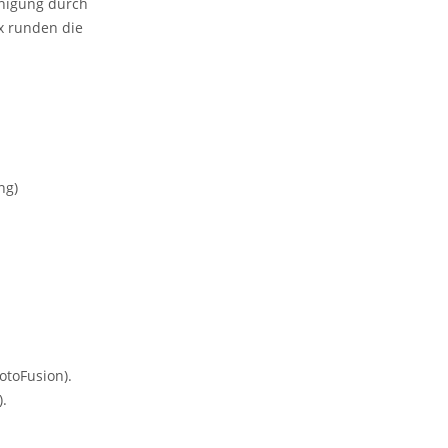
inigung durch
x runden die
ng)
otoFusion).
.