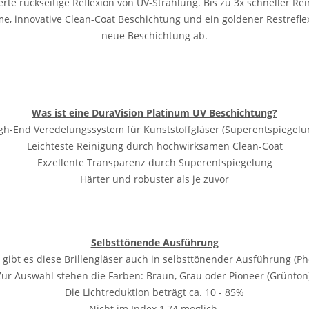
erte rückseitige Reflexion von UV-Strahlung.
Bis zu 3x schneller Re
e, innovative Clean-Coat Beschichtung und ein goldener Restrefle
neue Beschichtung ab.
Was ist eine DuraVision Platinum UV Beschichtung?
gh-End Veredelungssystem für Kunststoffgläser (Superentspiegelu
Leichteste Reinigung durch hochwirksamen Clean-Coat
Exzellente Transparenz durch Superentspiegelung
Härter und robuster als je zuvor
Selbsttönende Ausführung
gibt es diese Brillengläser auch in selbsttönender Ausführung (Ph
Zur Auswahl stehen die Farben: Braun, Grau oder Pioneer (Grünton)
Die Lichtreduktion beträgt ca. 10 - 85%
Nicht im Index 1,74 möglich.