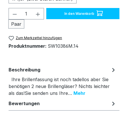
Produkt Anzahl: Gib den gewünschten W
In den Warenkorb
Paar
Zum Merkzettel hinzufügen
Produktnummer:
SW10386M.14
Beschreibung
Ihre Brillenfassung ist noch tadellos aber Sie
benötigen 2 neue Brillengläser? Nichts leichter
als das!Sie senden uns Ihre…
Mehr
Bewertungen