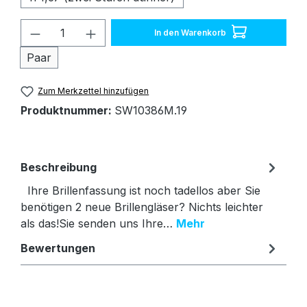
Produkt Anzahl: Gib den gewünschten W
In den Warenkorb
Paar
Zum Merkzettel hinzufügen
Produktnummer:
SW10386M.19
Beschreibung
Ihre Brillenfassung ist noch tadellos aber Sie
benötigen 2 neue Brillengläser? Nichts leichter
als das!Sie senden uns Ihre…
Mehr
Bewertungen