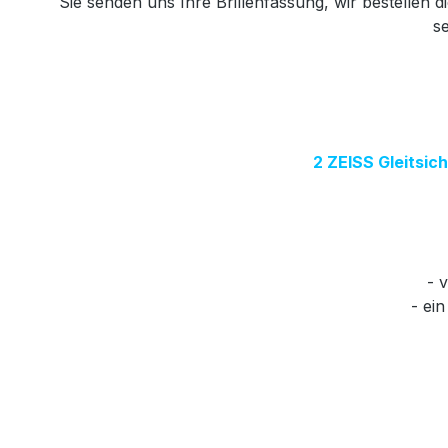
Sie senden uns Ihre Brillenfassung, wir bestellen
se
2 ZEISS Gleitsic
- 
- ei