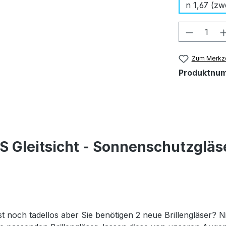
n 1,67 (zw
Produkt
Zum Merkze
Produktnu
 Gleitsicht - Sonnenschutzgläse
st noch tadellos aber Sie benötigen 2 neue Brillengläser? Ni