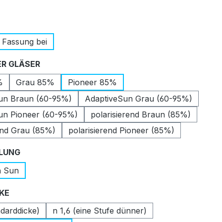
auswählen
 Fassung bei
auswählen
R GLÄSER
%
Grau 85%
Pioneer 85%
un Braun (60-95%)
AdaptiveSun Grau (60-95%)
un Pioneer (60-95%)
polarisierend Braun (85%)
end Grau (85%)
polarisierend Pioneer (85%)
auswählen
LUNG
n Sun
auswählen
CKE
ndarddicke)
n 1,6 (eine Stufe dünner)