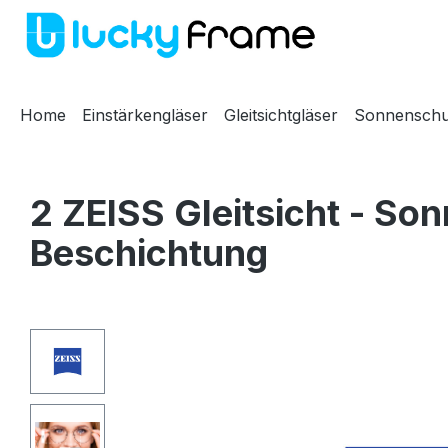
m Hauptinhalt springen
Zur Suche springen
Zur Hauptnavigation springen
Home
Einstärkengläser
Gleitsichtgläser
Sonnenschu
2 ZEISS Gleitsicht - So
Beschichtung
Bildergalerie überspringen