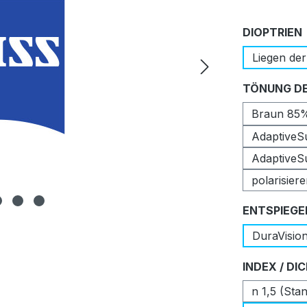
DIOPTRIEN
Liegen der
TÖNUNG DE
Braun 85
AdaptiveS
AdaptiveS
polarisier
ENTSPIEGE
DuraVisio
INDEX / DI
n 1,5 (Sta