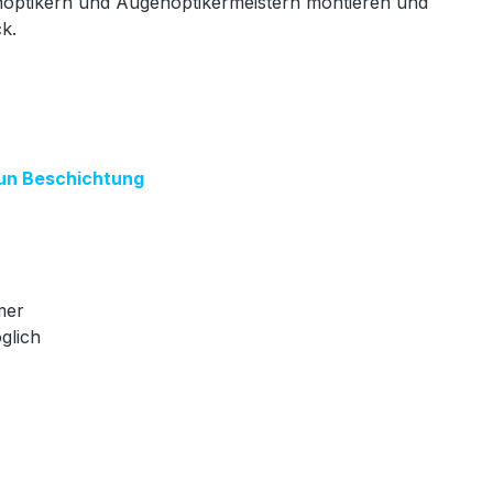
genoptikern und Augenoptikermeistern montieren und
ck.
 Sun Beschichtung
mer
glich