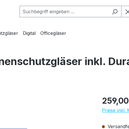
tzgläser
Digital
Officegläser
nnenschutzgläser inkl. Du
Regulärer Pr
259,00
Preise inkl.
Versandfer