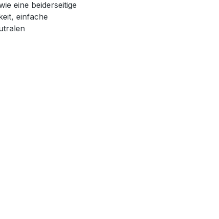
ie eine beiderseitige
keit, einfache
utralen
.