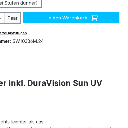
ei Stufen dünner)
 Anzahl: Gib den gewünschten Wert ein 
In den Warenkorb
Paar
ttel hinzufügen
mmer:
SW10386M.24
r inkl. DuraVision Sun UV
chts leichter als das!