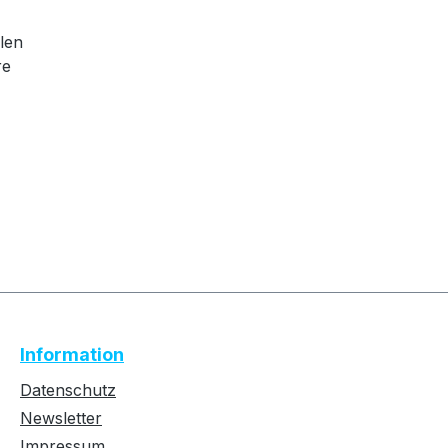
len
re
Text vergrößern
Hochkontrastmodus
Information
Farben invertieren
Monochrom
Datenschutz
Newsletter
Impressum