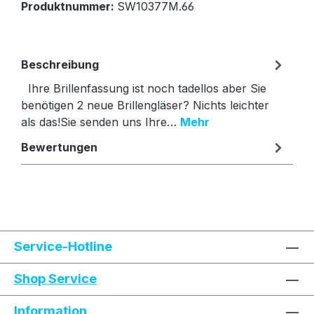
Produktnummer:
SW10377M.66
Beschreibung
Ihre Brillenfassung ist noch tadellos aber Sie
benötigen 2 neue Brillengläser? Nichts leichter
als das!Sie senden uns Ihre…
Mehr
Bewertungen
Text vergrößern
Hochkontrastmodus
Service-Hotline
Farben invertieren
Monochrom
Shop Service
Information
Niedrige Sättigung
Hohe Sättigung