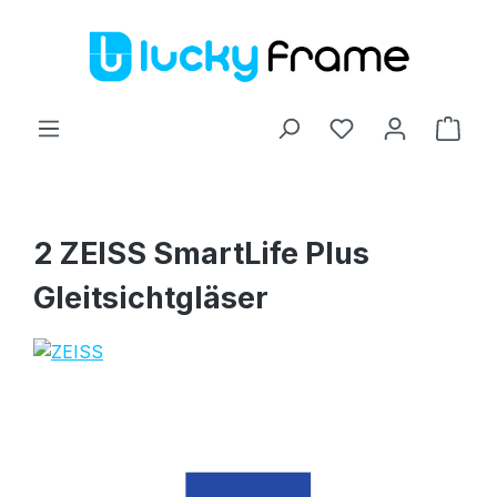
Zum Hauptinhalt springen
Ware
2 ZEISS SmartLife Plus
Gleitsichtgläser
Bildergalerie überspringen