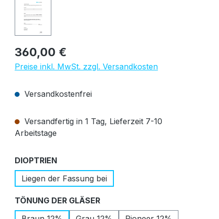
Regulärer Preis:
360,00 €
Preise inkl. MwSt. zzgl. Versandkosten
Versandkostenfrei
Versandfertig in 1 Tag, Lieferzeit 7-10
Arbeitstage
auswählen
DIOPTRIEN
Liegen der Fassung bei
auswählen
TÖNUNG DER GLÄSER
Braun 12%
Grau 12%
Pioneer 12%