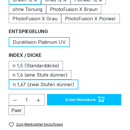
ohne Tönung
PhotoFusion X Braun
PhotoFusion X Grau
PhotoFusion X Pioneer
auswählen
ENTSPIEGELUNG
DuraVision Platinum UV
auswählen
INDEX / DICKE
n 1,5 (Standarddicke)
n 1,6 (eine Stufe dünner)
n 1,67 (zwei Stufen dünner)
Produkt Anzahl: Gib den gewünschten W
In den Warenkorb
Paar
Zum Merkzettel hinzufügen