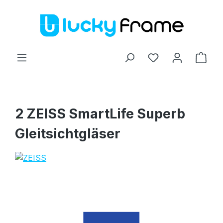
Zum Hauptinhalt springen
Ware
2 ZEISS SmartLife Superb
Gleitsichtgläser
Bildergalerie überspringen