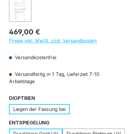
Regulärer Preis:
469,00 €
Preise inkl. MwSt. zzgl. Versandkosten
Versandkostenfrei
Versandfertig in 1 Tag, Lieferzeit 7-10
Arbeitstage
auswählen
DIOPTRIEN
Liegen der Fassung bei
auswählen
ENTSPIEGELUNG
DuraVision Gold UV
DuraVision Platinum UV