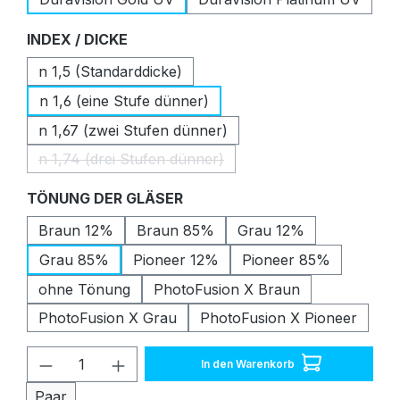
auswählen
INDEX / DICKE
n 1,5 (Standarddicke)
n 1,6 (eine Stufe dünner)
n 1,67 (zwei Stufen dünner)
n 1,74 (drei Stufen dünner)
(Diese Option ist zurzeit nicht verfügbar.)
auswählen
TÖNUNG DER GLÄSER
Braun 12%
Braun 85%
Grau 12%
Grau 85%
Pioneer 12%
Pioneer 85%
ohne Tönung
PhotoFusion X Braun
PhotoFusion X Grau
PhotoFusion X Pioneer
Produkt Anzahl: Gib den gewünschten W
In den Warenkorb
Paar