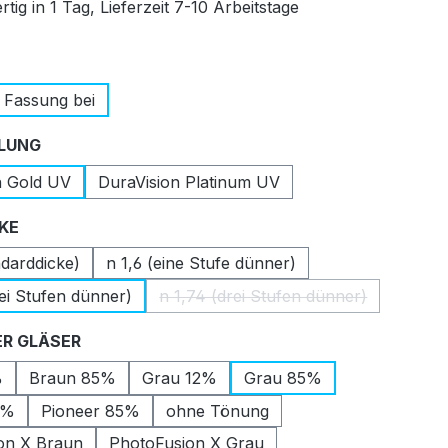
tig in 1 Tag, Lieferzeit 7-10 Arbeitstage
auswählen
 Fassung bei
auswählen
LUNG
n Gold UV
DuraVision Platinum UV
auswählen
CKE
ndarddicke)
n 1,6 (eine Stufe dünner)
ei Stufen dünner)
n 1,74 (drei Stufen dünner)
(Diese Option ist zurzeit nic
auswählen
R GLÄSER
%
Braun 85%
Grau 12%
Grau 85%
2%
Pioneer 85%
ohne Tönung
on X Braun
PhotoFusion X Grau