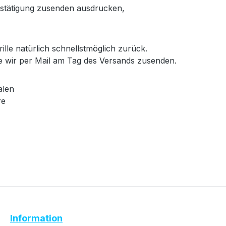
bestätigung zusenden ausdrucken,
ille natürlich schnellstmöglich zurück.
e wir per Mail am Tag des Versands zusenden.
alen
re
Text vergrößern
Hochkontrastmodus
Information