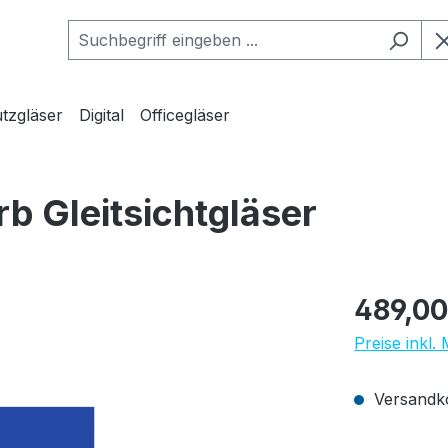
tzgläser
Digital
Officegläser
b Gleitsichtgläser
Regulärer Pr
489,00
Preise inkl.
Versandko