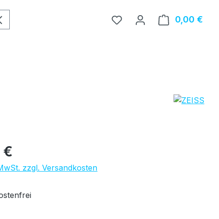
0,00 €
Ware
eis:
 €
 MwSt. zzgl. Versandkosten
stenfrei