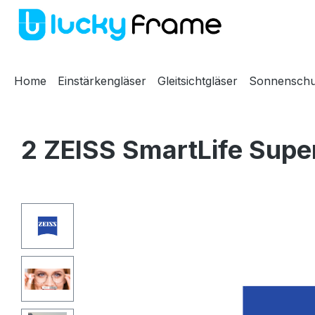
m Hauptinhalt springen
Zur Suche springen
Zur Hauptnavigation springen
Home
Einstärkengläser
Gleitsichtgläser
Sonnenschu
2 ZEISS SmartLife Super
Bildergalerie überspringen