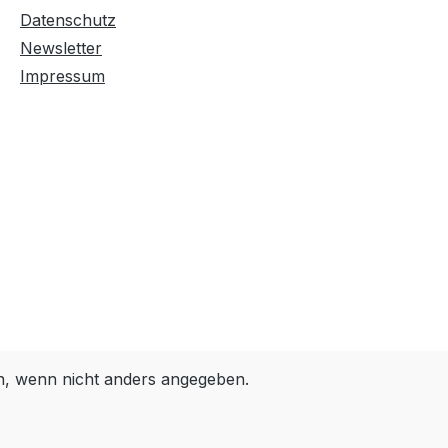
Farben invertieren
Monochrom
Datenschutz
Newsletter
Impressum
Niedrige Sättigung
Hohe Sättigung
Links unterstreichen
Gut lesbare Schrift
Überschriften
Animationen stoppen
hervorheben
Großer Cursor
Leseführung
 wenn nicht anders angegeben.
Bilder ausblenden
Zurücksetzen