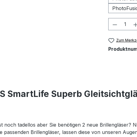
PhotoFusi
Produkt
Zum Merkze
Produktnu
S SmartLife Superb Gleitsichtgl
st noch tadellos aber Sie benötigen 2 neue Brillengläser? Ni
 die passenden Brillengläser, lassen diese von unseren Au