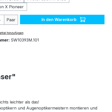
on X Pioneer
 Anzahl: Gib den gewünschten Wert ein 
In den Warenkorb
Paar
ttel hinzufügen
mmer:
SW10393M.101
äser"
chts leichter als das!
genoptikern und Augenoptikermeistern montieren und