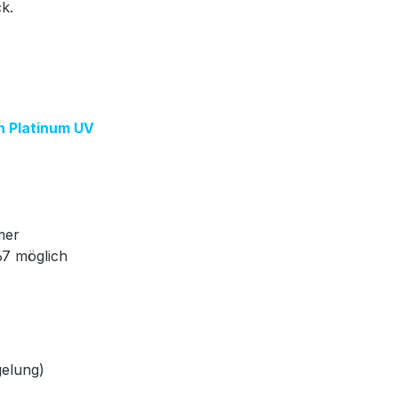
ck.
on Platinum UV
mer
67 möglich
gelung)