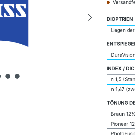
Versandfer
DIOPTRIEN
Liegen der
ENTSPIEGE
DuraVisio
INDEX / DI
n 1,5 (Sta
n 1,67 (zw
TÖNUNG DE
Braun 12
Pioneer 1
PhotoFusi