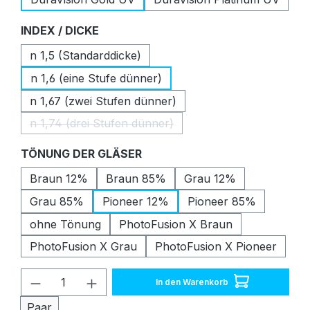
auswählen
INDEX / DICKE
n 1,5 (Standarddicke)
n 1,6 (eine Stufe dünner)
n 1,67 (zwei Stufen dünner)
n 1,74 (drei Stufen dünner)
(Diese Option ist zurzeit nicht verfügbar.)
auswählen
TÖNUNG DER GLÄSER
Braun 12%
Braun 85%
Grau 12%
Grau 85%
Pioneer 12%
Pioneer 85%
ohne Tönung
PhotoFusion X Braun
PhotoFusion X Grau
PhotoFusion X Pioneer
Produkt Anzahl: Gib den gewünschten W
In den Warenkorb
Paar