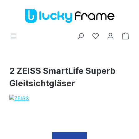
Zum Hauptinhalt springen
Ware
2 ZEISS SmartLife Superb
Gleitsichtgläser
Bildergalerie überspringen