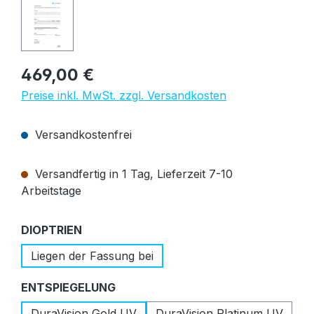
Regulärer Preis:
469,00 €
Preise inkl. MwSt. zzgl. Versandkosten
Versandkostenfrei
Versandfertig in 1 Tag, Lieferzeit 7-10
Arbeitstage
auswählen
DIOPTRIEN
Liegen der Fassung bei
auswählen
ENTSPIEGELUNG
DuraVision Gold UV
DuraVision Platinum UV