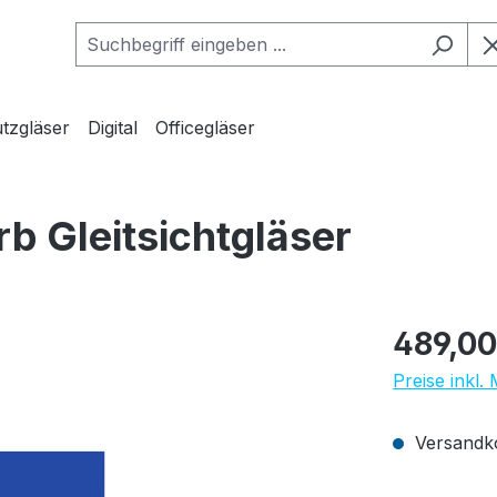
tzgläser
Digital
Officegläser
b Gleitsichtgläser
Regulärer Pr
489,00
Preise inkl.
Versandko