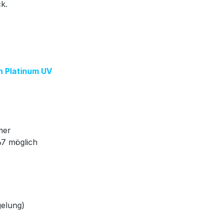
ck.
on Platinum UV
mer
67 möglich
gelung)