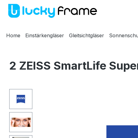
m Hauptinhalt springen
Zur Suche springen
Zur Hauptnavigation springen
Home
Einstärkengläser
Gleitsichtgläser
Sonnenschu
2 ZEISS SmartLife Super
Bildergalerie überspringen