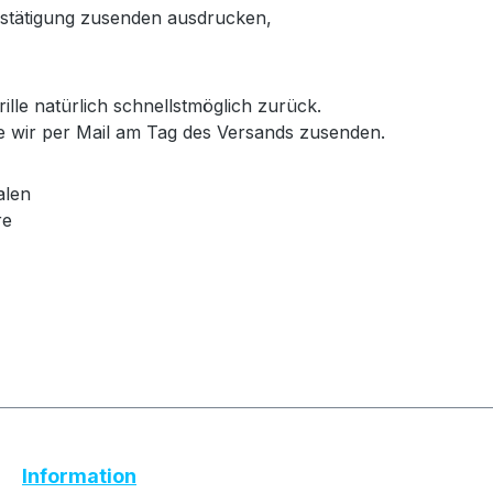
bestätigung zusenden ausdrucken,
ille natürlich schnellstmöglich zurück.
e wir per Mail am Tag des Versands zusenden.
alen
re
Text vergrößern
Hochkontrastmodus
Information