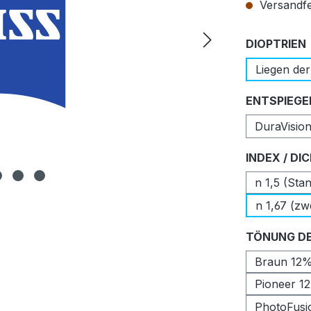
Versandfer
DIOPTRIEN
Liegen der
ENTSPIEGE
DuraVisio
INDEX / DI
n 1,5 (Sta
n 1,67 (zw
TÖNUNG DE
Braun 12
Pioneer 1
PhotoFusi