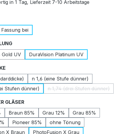
tig in 1 Tag, Lieferzeit 7-10 Arbeitstage
auswählen
 Fassung bei
auswählen
LUNG
n Gold UV
DuraVision Platinum UV
auswählen
CKE
ndarddicke)
n 1,6 (eine Stufe dünner)
ei Stufen dünner)
n 1,74 (drei Stufen dünner)
(Diese Option ist zurzeit nic
auswählen
R GLÄSER
%
Braun 85%
Grau 12%
Grau 85%
2%
Pioneer 85%
ohne Tönung
on X Braun
PhotoFusion X Grau