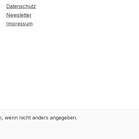
Farben invertieren
Monochrom
Datenschutz
Newsletter
Impressum
Niedrige Sättigung
Hohe Sättigung
Links unterstreichen
Gut lesbare Schrift
Überschriften
Animationen stoppen
hervorheben
Großer Cursor
Leseführung
 wenn nicht anders angegeben.
Bilder ausblenden
Zurücksetzen