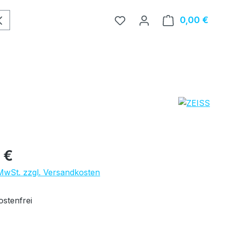
0,00 €
Ware
eis:
 €
 MwSt. zzgl. Versandkosten
stenfrei