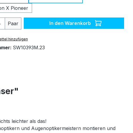
on X Pioneer
 Anzahl: Gib den gewünschten Wert ein 
In den Warenkorb
Paar
ttel hinzufügen
mmer:
SW10393M.23
äser"
chts leichter als das!
genoptikern und Augenoptikermeistern montieren und