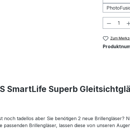
PhotoFusi
Produkt
Zum Merkze
Produktnu
S SmartLife Superb Gleitsichtgl
st noch tadellos aber Sie benötigen 2 neue Brillengläser? Ni
 die passenden Brillengläser, lassen diese von unseren Au