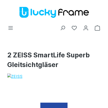
Zum Hauptinhalt springen
Ware
2 ZEISS SmartLife Superb
Gleitsichtgläser
Bildergalerie überspringen