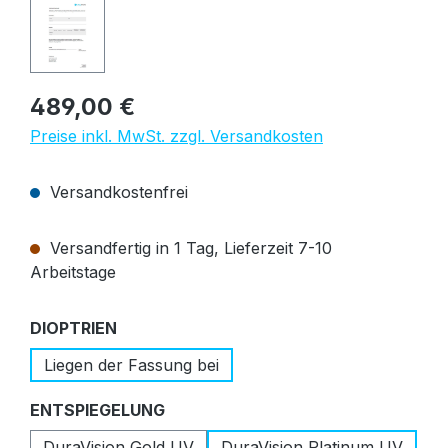
Regulärer Preis:
489,00 €
Preise inkl. MwSt. zzgl. Versandkosten
Versandkostenfrei
Versandfertig in 1 Tag, Lieferzeit 7-10
Arbeitstage
auswählen
DIOPTRIEN
Liegen der Fassung bei
auswählen
ENTSPIEGELUNG
DuraVision Gold UV
DuraVision Platinum UV