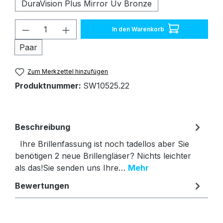
DuraVision Plus Mirror Uv Bronze
Produkt Anzahl: Gib den gewünschten W
In den Warenkorb
Paar
Zum Merkzettel hinzufügen
Produktnummer:
SW10525.22
Beschreibung
Ihre Brillenfassung ist noch tadellos aber Sie
benötigen 2 neue Brillengläser? Nichts leichter
als das!Sie senden uns Ihre…
Mehr
Bewertungen